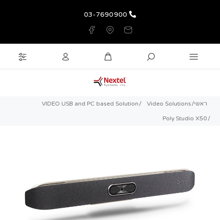
03-7690900
ראשי
Video Solutions
VIDEO USB and PC based Solution
Poly Studio X50