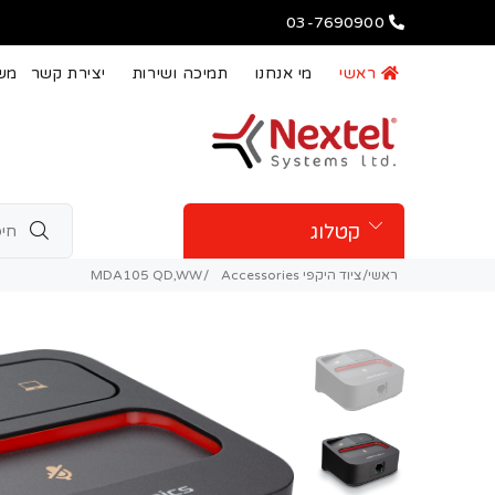
03-7690900
ראשי
מי אנחנו
תמיכה ושירות
יצירת קשר
משו
קטלוג
ראשי
ציוד היקפי Accessories
MDA105 QD,WW