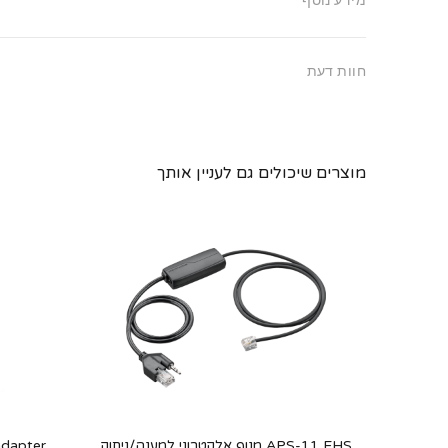
מידע נוסף
חוות דעת
מוצרים שיכולים גם לעניין אותך
Cable  כבל חיבור טלפון
APS-11 EHS מנוף אלקטרוני למענה/ניתוק