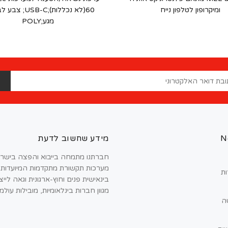
ומיקרופון לטלפון נייח
60(לא נכללות);SB-C
מגע;POLY
ה
N
מידע שחשוב לדעת
חברתנו מתמחה בייבוא והפצה בישר
מערכות תקשורת מתקדמות המיועדות
ות
בינאישית פנים וחוץ-ארגונית וגאה ליי
מגוון חברות בינלאומיות, מובילות עולמ
ה