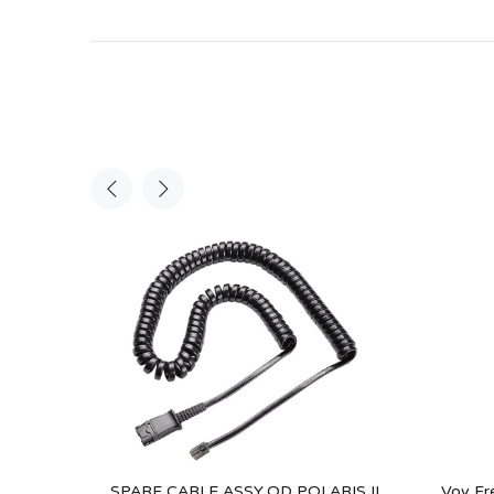
יאה/הטענה למערכות Voy Free
SPARE,CABLE ASSY,QD,POLARIS II