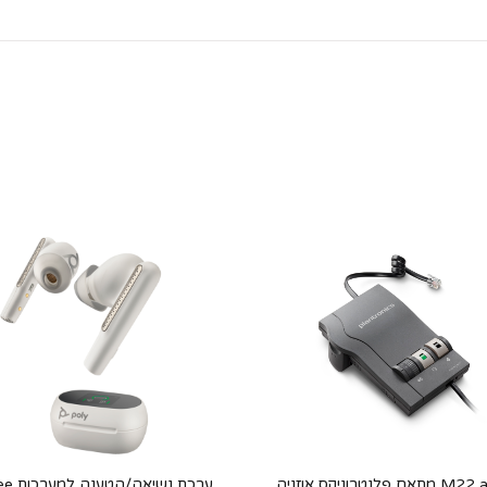
M22 adapter מתאם פלנטרוניקס אוזניה
ערכת נש