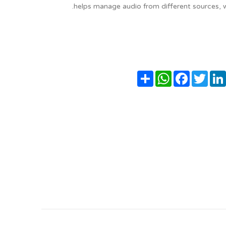
helps manage audio from different sources, 
Pin
LinkedIn
Twitter
Facebook
שתף
WhatsApp