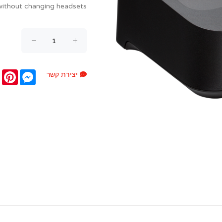
without changing headsets.
terest
Messenger
יצירת קשר