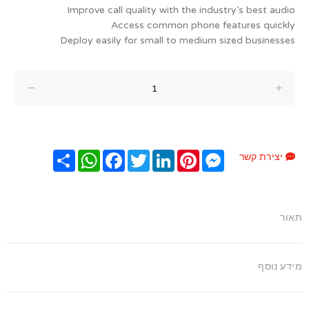
Improve call quality with the industry’s best audio
Access common phone features quickly
Deploy easily for small to medium sized businesses
Messenger
Pinterest
LinkedIn
Twitter
Facebook
שתף
WhatsApp
יצירת קשר
תאור
מידע נוסף