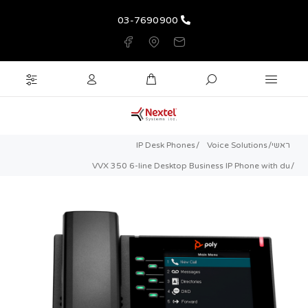
03-7690900
ראשי
Voice Solutions
IP Desk Phones
VVX 350 6-line Desktop Business IP Phone with du