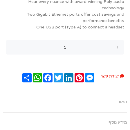
Hear every nuance with award-winning Poly audio
technology
Two Gigabit Ethernet ports offer cost savings and
performance benefits
One USB port (Type A) to connect a headset
Messenger
Pinterest
LinkedIn
Twitter
Facebook
שתף
WhatsApp
יצירת קשר
תאור
מידע נוסף