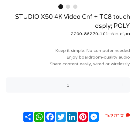
STUDIO X50 4K Video Cnf + TC8 touch
dsply; POLY
מק"ט מוצר:2200-86270-101
Keep it simple: No computer needed
Enjoy boardroom-quality audio
Share content easily, wired or wirelessly
Messenger
Pinterest
LinkedIn
Twitter
Facebook
שתף
WhatsApp
יצירת קשר