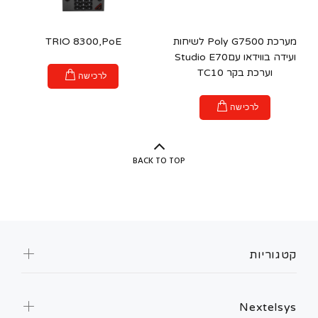
מערכת Poly G7500 לשיחות
TRIO 8300,PoE
ועידה בווידאו עםStudio E70
וערכת בקר TC10
לרכישה
לרכישה
BACK TO TOP
קטגוריות
Nextelsys